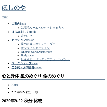
ほしのや
menu
ご案内
home
武蔵境ルームへいらっしゃる方へ
はじめまして
profile
寿のこと
セッション
session
星の言魂 – ホシノコトダマ
オンラインセッション
Another world Another life
Body tuning
レイキヒーリング・アチューンメント
ワークショップ
share
ご予約・お問合せ
contact
心と身体 星のめぐり 命のめぐり
Home
2020年9-22 秋分 比較
2020年9-22 秋分 比較