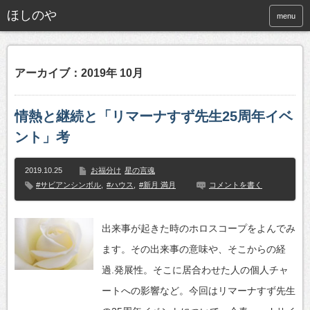
ほしのや
menu
アーカイブ：2019年 10月
情熱と継続と「リマーナすず先生25周年イベ
ント」考
2019.10.25
お福分け
星の言魂
#サビアンシンボル
,
#ハウス
,
#新月 満月
コメントを書く
出来事が起きた時のホロスコープをよんでみ
ます。その出来事の意味や、そこからの経
過.発展性。そこに居合わせた人の個人チャ
ートへの影響など。今回はリマーナすず先生