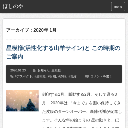
ほしのや
menu
アーカイブ：2020年 1月
星模様(活性化する山羊サイン)と この時期の
ご案内
2020.01.23
お知らせ
星模様
#アスペクト
,
#星模様
,
#月相
,
#赤緯
,
#黄緯
コメントを書く
刻印する1月、脈動する2月、そして迸る3
月... 2020年は 「今まで」を囲い保持してき
た皮膜のターンオーバー、新陳代謝が促進し
ます。そんな年の始まりの 星の動きと、ほ