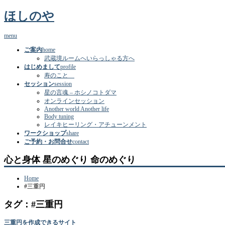
ほしのや
menu
ご案内
home
武蔵境ルームへいらっしゃる方へ
はじめまして
profile
寿のこと
セッション
session
星の言魂 – ホシノコトダマ
オンラインセッション
Another world Another life
Body tuning
レイキヒーリング・アチューンメント
ワークショップ
share
ご予約・お問合せ
contact
心と身体 星のめぐり 命のめぐり
Home
#三重円
タグ：#三重円
三重円を作成できるサイト