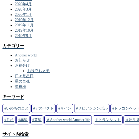
2020年4月
2020年3月
2020年1月
2019年12月
2019年11月
2019年10月
2019年9月
カテゴリー
Another world
お知らせ
お福分け
お役立ちメモ
日々是星日
星の言魂
星模様
キーワード
#いのちのこと
#アスペクト
#サイン
#サビアンシンボル
#ドラゴンヘッ
#月相
#赤緯
#黄緯
＃Another world Another life
＃トランシット
＃出生
サイト内検索