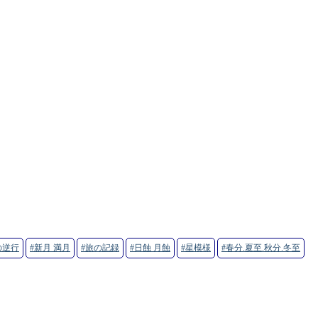
の逆行
#新月 満月
#旅の記録
#日蝕 月蝕
#星模様
#春分.夏至.秋分.冬至