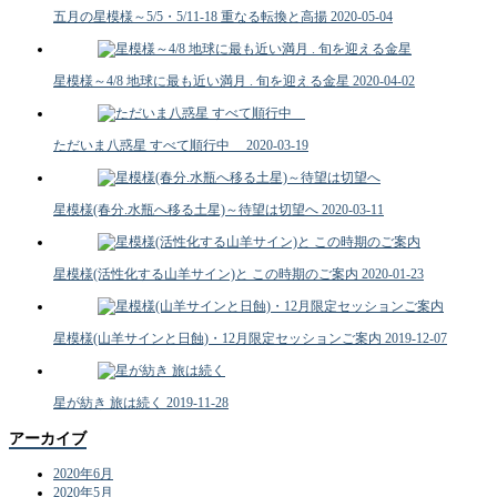
五月の星模様～5/5・5/11-18 重なる転換と高揚
2020-05-04
星模様～4/8 地球に最も近い満月 . 旬を迎える金星
2020-04-02
ただいま八惑星 すべて順行中
2020-03-19
星模様(春分.水瓶へ移る土星)～待望は切望へ
2020-03-11
星模様(活性化する山羊サイン)と この時期のご案内
2020-01-23
星模様(山羊サインと日蝕)・12月限定セッションご案内
2019-12-07
星が紡き 旅は続く
2019-11-28
アーカイブ
2020年6月
2020年5月