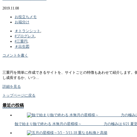
2019.11.08
お役立ちメモ
お福分け
＃トランシット
,
#プログレス
,
#三重円
,
＃出生図
コメントを書く
三重円を簡単に作成できるサイトを、サイトごとの特徴もあわせて紹介します。
し成長するか、いつ…
詳細を見る
トップページに戻る
最近の投稿
蝕で始まり蝕で終わる 水無月の星模様～ 力の極みは 6/21 夏