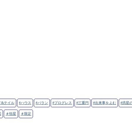
ド&テイル
#ハウス
#パラン
#プログレス
#三重円
#出来事をよむ
#惑星
図
＃恒星
＃限定