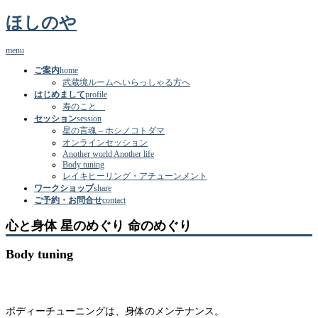
ほしのや
menu
ご案内
home
武蔵境ルームへいらっしゃる方へ
はじめまして
profile
寿のこと
セッション
session
星の言魂 – ホシノコトダマ
オンラインセッション
Another world Another life
Body tuning
レイキヒーリング・アチューンメント
ワークショップ
share
ご予約・お問合せ
contact
心と身体 星のめぐり 命のめぐり
Body tuning
ボディーチューニングは、身体のメンテナンス。