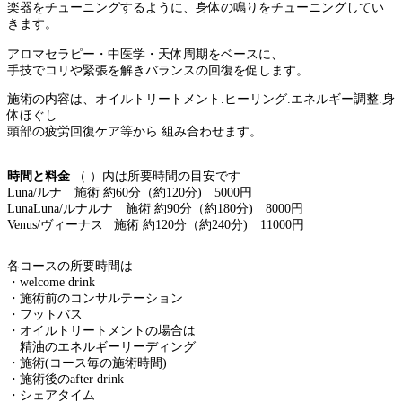
楽器をチューニングするように、身体の鳴りをチューニングしてい
きます。
アロマセラピー・中医学・天体周期をベースに、
手技でコリや緊張を解きバランスの回復を促します。
施術の内容は、オイルトリートメント.ヒーリング.エネルギー調整.身
体ほぐし
頭部の疲労回復ケア等から 組み合わせます。
時間と料金
（ ）内は所要時間の目安です
Luna/ルナ 施術 約60分（約120分) 5000円
LunaLuna/ルナルナ 施術 約90分（約180分) 8000円
Venus/ヴィーナス 施術 約120分（約240分) 11000円
各コースの所要時間は
・welcome drink
・施術前のコンサルテーション
・フットバス
・オイルトリートメントの場合は
精油のエネルギーリーディング
・施術(コース毎の施術時間)
・施術後のafter drink
・シェアタイム