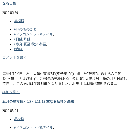
なる日蝕
2020.06.20
星模様
#いのちのこと
,
#ドラゴンヘッド&テイル
,
#日蝕 月蝕
,
#春分.夏至.秋分.冬至
,
#赤緯
コメントを書く
毎年6月5-6日ころ、太陽が黄経75°(双子座15°)に達した"芒種"に始まる六月節
を"水無月"とよびます。2020年の芒種は6/5、翌朝 6/6 太陽は射手座の月と対峙し
て満月。この満月は半影月蝕となりました。水無月は太陽が30度進む黄…
詳細を見る
五月の星模様～5/5・5/11-18 重なる転換と高揚
2020.05.04
星模様
#ドラゴンヘッド&テイル
,