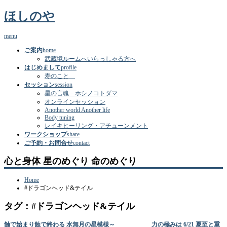
ほしのや
menu
ご案内
home
武蔵境ルームへいらっしゃる方へ
はじめまして
profile
寿のこと
セッション
session
星の言魂 – ホシノコトダマ
オンラインセッション
Another world Another life
Body tuning
レイキヒーリング・アチューンメント
ワークショップ
share
ご予約・お問合せ
contact
心と身体 星のめぐり 命のめぐり
Home
#ドラゴンヘッド&テイル
タグ：#ドラゴンヘッド&テイル
蝕で始まり蝕で終わる 水無月の星模様～ 力の極みは 6/21 夏至と重