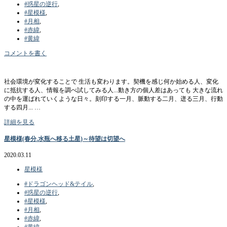
#惑星の逆行
,
#星模様
,
#月相
,
#赤緯
,
#黄緯
コメントを書く
社会環境が変化することで 生活も変わります。契機を感じ何か始める人、変化
に抵抗する人、情報を調べ試してみる人...動き方の個人差はあっても 大きな流れ
の中を運ばれていくような日々。刻印する一月、脈動する二月、迸る三月、行動
する四月... …
詳細を見る
星模様(春分.水瓶へ移る土星)～待望は切望へ
2020.03.11
星模様
#ドラゴンヘッド&テイル
,
#惑星の逆行
,
#星模様
,
#月相
,
#赤緯
,
#黄緯