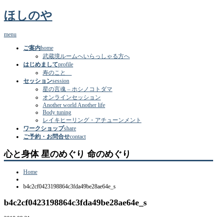
ほしのや
menu
ご案内
home
武蔵境ルームへいらっしゃる方へ
はじめまして
profile
寿のこと
セッション
session
星の言魂 – ホシノコトダマ
オンラインセッション
Another world Another life
Body tuning
レイキヒーリング・アチューンメント
ワークショップ
share
ご予約・お問合せ
contact
心と身体 星のめぐり 命のめぐり
Home
b4c2cf0423198864c3fda49be28ae64e_s
b4c2cf0423198864c3fda49be28ae64e_s