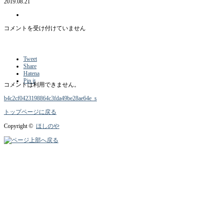
2019.08.21
b4c2cf0423198864c3fda49be28ae64e_s
コメントを受け付けていません
は
Tweet
Share
Hatena
Pin it
コメントは利用できません。
b4c2cf0423198864c3fda49be28ae64e_s
トップページに戻る
Copyright ©
ほしのや