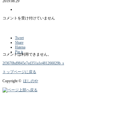
2019.08.29
2f3670bd9845e7ed351a1e481266029b_s
コメントを受け付けていません
は
Tweet
Share
Hatena
Pin it
コメントは利用できません。
2f3670bd9845e7ed351a1e481266029b_s
トップページに戻る
Copyright ©
ほしのや