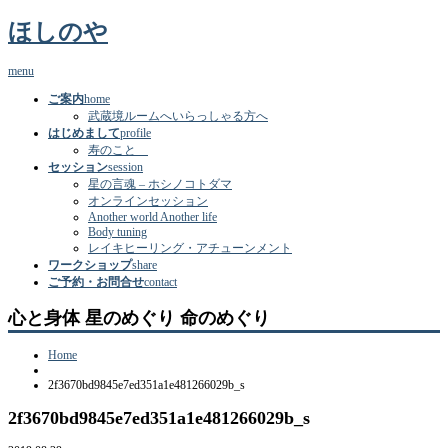
ほしのや
menu
ご案内
home
武蔵境ルームへいらっしゃる方へ
はじめまして
profile
寿のこと
セッション
session
星の言魂 – ホシノコトダマ
オンラインセッション
Another world Another life
Body tuning
レイキヒーリング・アチューンメント
ワークショップ
share
ご予約・お問合せ
contact
心と身体 星のめぐり 命のめぐり
Home
2f3670bd9845e7ed351a1e481266029b_s
2f3670bd9845e7ed351a1e481266029b_s