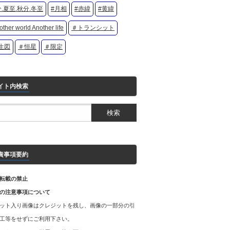
.夏至.秋分.冬至
#月相
#赤緯
#黄緯
ther world Another life
＃トランシット
生図
＃恒星
＃限定
イト内検索
責事項要約
転載の禁止
の注意事項について
ット入り画像はクレジットを残し、画像の一部分の引
工等をせずにご利用下さい。