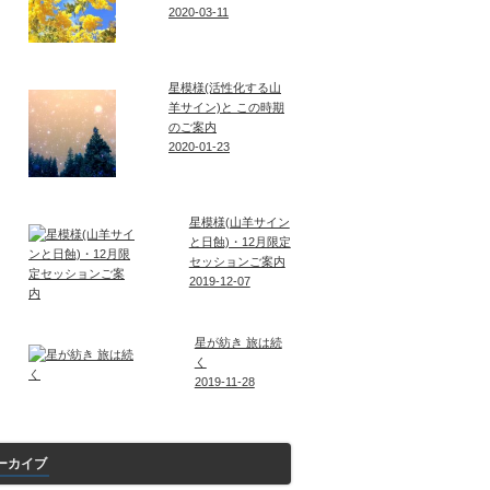
2020-03-11
星模様(活性化する山
羊サイン)と この時期
のご案内
2020-01-23
星模様(山羊サイン
と日蝕)・12月限定
セッションご案内
2019-12-07
星が紡き 旅は続
く
2019-11-28
ーカイブ