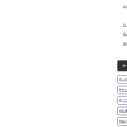
お
日
星
星
キ
#い
#サ
#ハ
#出
#旅