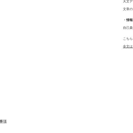
天文デ
文章の
・情報
自己責
こちら
全文は
事項