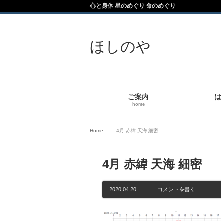
心と身体 星のめぐり 命のめぐり
ほしのや
ご案内
は
home
Home
4月 赤緯 天海 細密
4月 赤緯 天海 細密
2020.04.20
コメントを書く