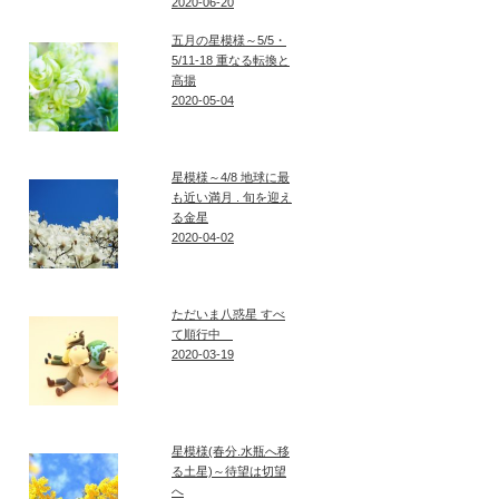
2020-06-20
五月の星模様～5/5・
5/11-18 重なる転換と
高揚
2020-05-04
星模様～4/8 地球に最
も近い満月 . 旬を迎え
る金星
2020-04-02
ただいま八惑星 すべ
て順行中
2020-03-19
星模様(春分.水瓶へ移
る土星)～待望は切望
へ