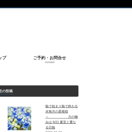
ップ
ご予約・お問合せ
contact
近の投稿
蝕で始まり蝕で終わる
水無月の星模様
～ 力の極
みは 6/21 夏至と重な
る日蝕