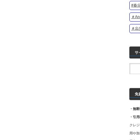
#春分
＃Ano
＃出
サ
免
・無断
・引用
クレジ
用や加