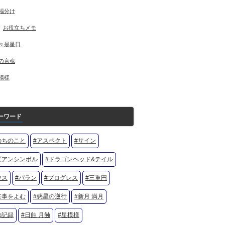
福分け
お役立ちメモ
々是星日
の言魂
模様
ーワード
のちのこと
#アスペクト
#サイン
ビアンシンボル
#ドラゴンヘッド&テイル
ウス
#パラン
#プログレス
#三重円
来事をよむ
#惑星の逆行
#新月 満月
の記録
#日蝕 月蝕
#星模様