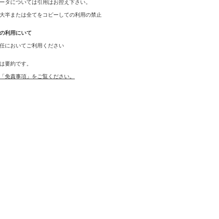
ータについては引用はお控え下さい。
大半または全てをコピーしての利用の禁止
の利用にいて
任においてご利用ください
は要約です。
「免責事項」をご覧ください。