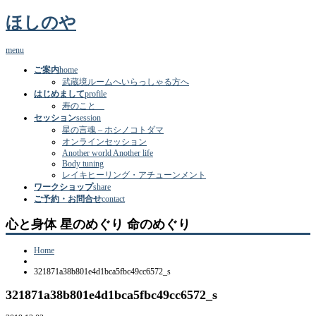
ほしのや
menu
ご案内
home
武蔵境ルームへいらっしゃる方へ
はじめまして
profile
寿のこと
セッション
session
星の言魂 – ホシノコトダマ
オンラインセッション
Another world Another life
Body tuning
レイキヒーリング・アチューンメント
ワークショップ
share
ご予約・お問合せ
contact
心と身体 星のめぐり 命のめぐり
Home
321871a38b801e4d1bca5fbc49cc6572_s
321871a38b801e4d1bca5fbc49cc6572_s