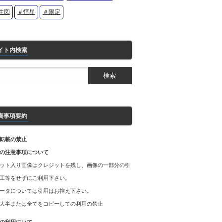
生図
＃恒星
＃限定
イト内検索
責事項要約
転載の禁止
の注意事項について
ット入り画像はクレジットを残し、画像の一部分の引
工等をせずにご利用下さい。
ータについては引用はお控え下さい。
大半または全てをコピーしての利用の禁止