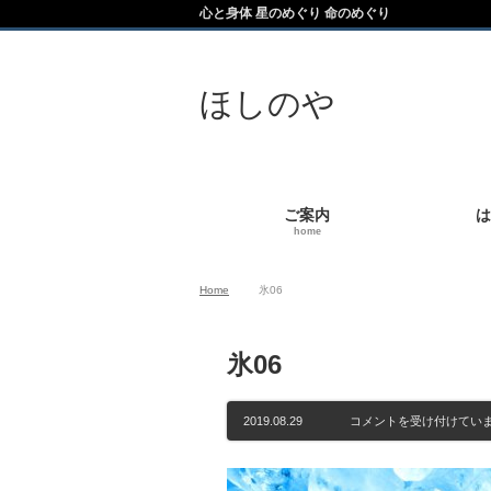
心と身体 星のめぐり 命のめぐり
ほしのや
ご案内
は
home
Home
氷06
氷06
氷
2019.08.29
コメントを受け付けてい
06
は