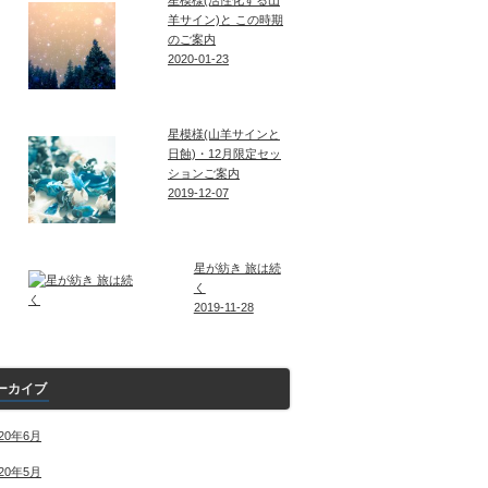
星模様(活性化する山
羊サイン)と この時期
のご案内
2020-01-23
星模様(山羊サインと
日蝕)・12月限定セッ
ションご案内
2019-12-07
星が紡き 旅は続
く
2019-11-28
ーカイブ
020年6月
020年5月