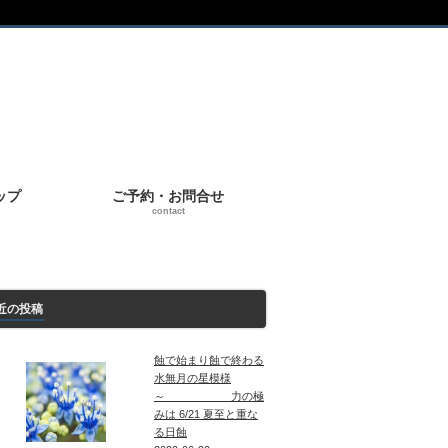
ップ
ご予約・お問合せ
contact
近の投稿
蝕で始まり蝕で終わる
水無月の星模様
～ 力の極
みは 6/21 夏至と重な
る日蝕