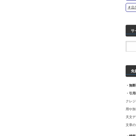
＃出
サ
免
・無断
・引用
クレジ
用や加
天文デ
文章の