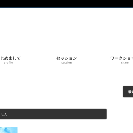
じめまして
セッション
ワークショ
profile
session
share
最
ません