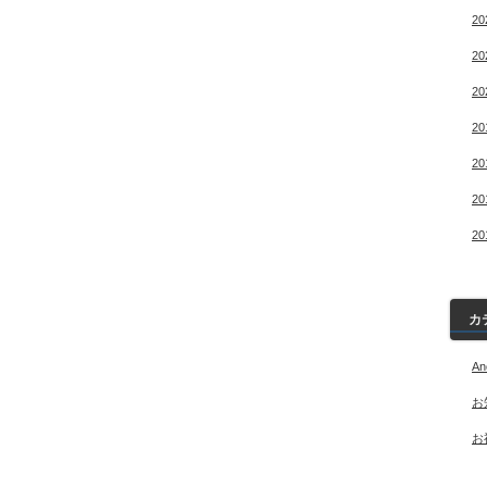
2
2
2
2
2
2
2
カ
An
お
お