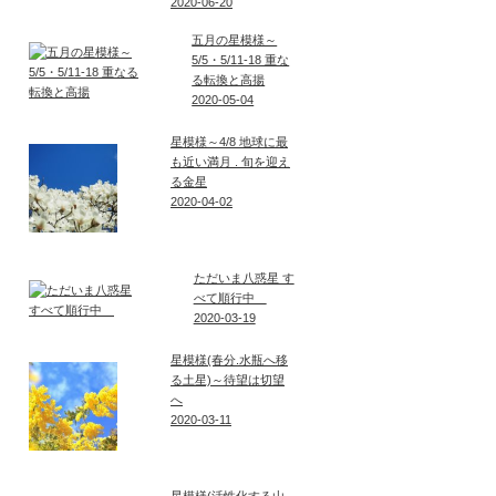
2020-06-20
五月の星模様～
5/5・5/11-18 重な
る転換と高揚
2020-05-04
星模様～4/8 地球に最
も近い満月 . 旬を迎え
る金星
2020-04-02
ただいま八惑星 す
べて順行中
2020-03-19
星模様(春分.水瓶へ移
る土星)～待望は切望
へ
2020-03-11