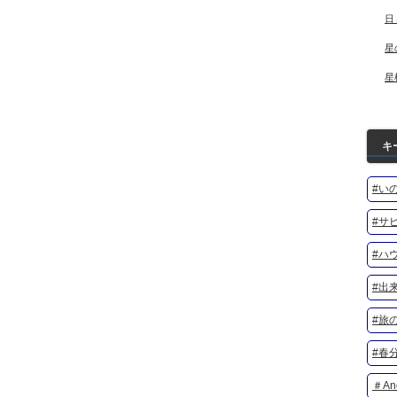
日
星
星
キ
#い
#サ
#ハ
#出
#旅
#春分
＃Ano