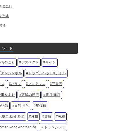
々是星日
の言魂
模様
ーワード
のちのこと
#アスペクト
#サイン
ビアンシンボル
#ドラゴンヘッド&テイル
ウス
#パラン
#プログレス
#三重円
来事をよむ
#惑星の逆行
#新月 満月
の記録
#日蝕 月蝕
#星模様
.夏至.秋分.冬至
#月相
#赤緯
#黄緯
ther world Another life
＃トランシット