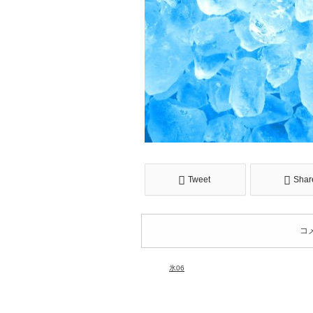
Tweet
Shar
コ
氷06