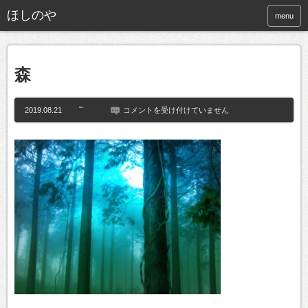
ほしのや
menu
森
森
2019.08.21
コメントを受け付けていません
は